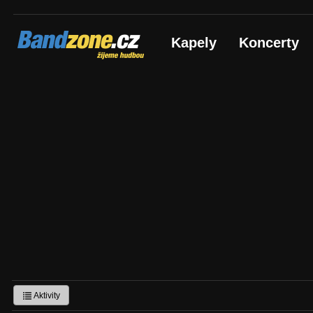
Bandzone.cz
Kapely
Koncerty
žijeme hudbou
Aktivity