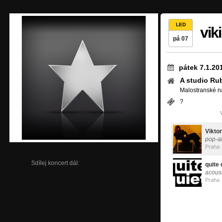
LED
vik
pá 07
pátek 7.1.20
A studio Ru
Malostranské n
?
Vikto
pop-al
Praha
Sdílej koncert dál:
quite 
acoust
Praha