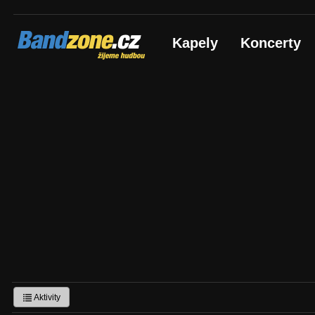
Bandzone.cz
Kapely
Koncerty
žijeme hudbou
Aktivity