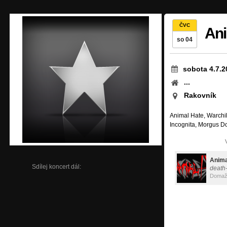
ČVC
Ani
so 04
sobota 4.7.2
...
Rakovník
Animal Hate, Warchi
Incognita, Morgus 
Anima
Sdílej koncert dál:
death
Domažl