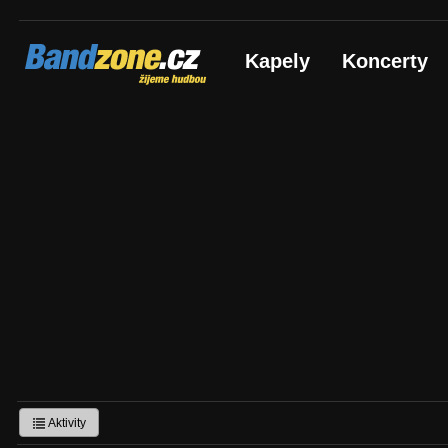
Bandzone.cz
Kapely
Koncerty
žijeme hudbou
Aktivity