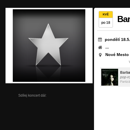
KVĚ
Bar
po 18
pondělí 18.5
...
Nové Mesto
Barba
pop-r
Partiz
Sdílej koncert dál: