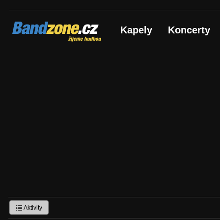
Bandzone.cz
Kapely
Koncerty
žijeme hudbou
Aktivity