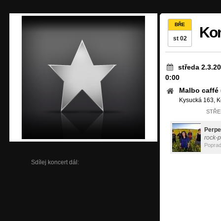
BŘE
Kon
st 02
středa 2.3.2
0:00
Malbo caffé
Kysucká 163, K
STŘED
Perpe
rock-
Popra
Sdílej koncert dál: