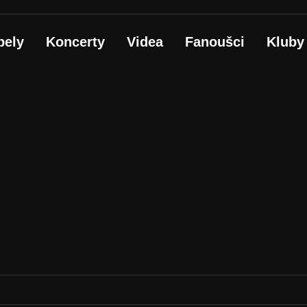
pely
Koncerty
Videa
Fanoušci
Kluby