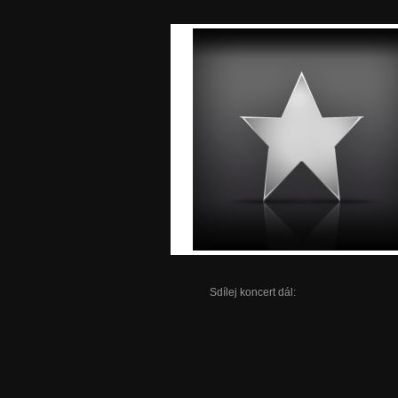
Sdílej koncert dál: