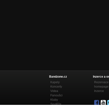
Bandzone.cz
Inzerce a o
Kapely
Rezervace 
Koncerty
homepage
Videa
Inzerce
Fanoušci
Kluby
Soutěže
Bandzone.cz blog