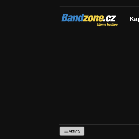
Bandzone.cz
Ka
žijeme hudbou
Aktivity