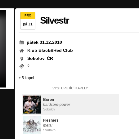
PRO
Silvestr
pá 31
pátek 31.12.2010
Klub Black&Red Club
Sokolov, ČR
?
+ 5 kapel
VYSTUPUJÍCÍ KAPELY:
Boron
hardcore-power
Sokolov
Fleshers
metal
Svatava