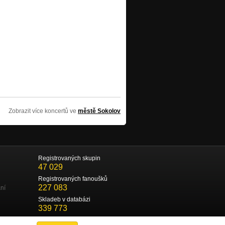
Zobrazit více koncertů ve
městě Sokolov
Registrovaných skupin
47 029
Registrovaných fanoušků
227 083
ní
Skladeb v databázi
339 773