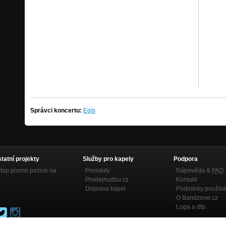
Správci koncertu:
Egís
statní projekty
Služby pro kapely
Podpora
top promo pozice na
Presskity
Nápověda &
FAQ
Prodejhudbu.cz
Kontakt
Doprava kapel
Podmínky používá
O Bandzone.cz
Loga a dtp.