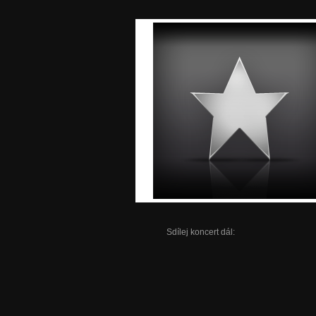
Sdílej koncert dál: