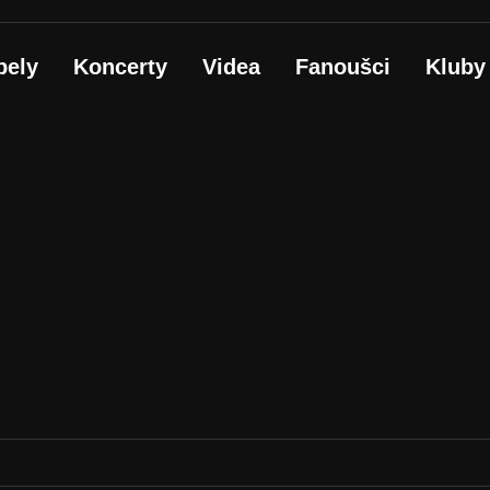
pely
Koncerty
Videa
Fanoušci
Kluby