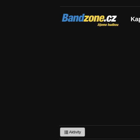
Bandzone.cz
Ka
žijeme hudbou
Aktivity