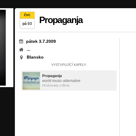
ČVC
Propaganja
pá 03
pátek 3.7.2009
...
Blansko
VYSTUPUJÍCÍ KAPELY:
Propaganja
world music-alternative
Hrušovany u Brna