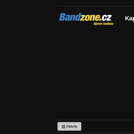
Bandzone.cz
Ka
žijeme hudbou
Aktivity