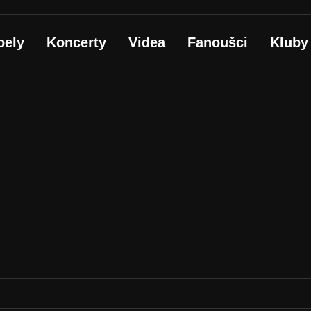
pely
Koncerty
Videa
Fanoušci
Kluby