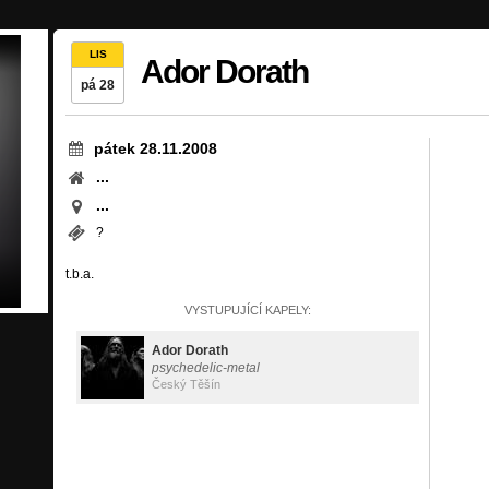
LIS
Ador Dorath
pá 28
pátek 28.11.2008
...
...
?
t.b.a.
VYSTUPUJÍCÍ KAPELY:
Ador Dorath
psychedelic-metal
Český Těšín