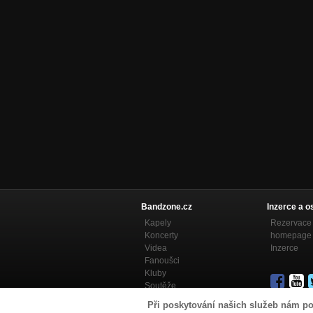
Bandzone.cz
Inzerce a o
Kapely
Rezervace 
Koncerty
homepage
Videa
Inzerce
Fanoušci
Kluby
Soutěže
Bandzone.cz blog
Při poskytování našich služeb nám po