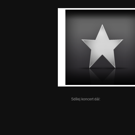
Sdílej koncert dál: