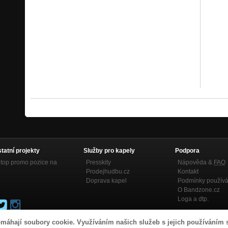
statní projekty
Služby pro kapely
Podpora
top promo pozice na
Presskity
Nápověda &
FAQ
Prodejhudbu.cz
Kontakt
Doprava kapel
Podmínky používá
O Bandzone.cz
Loga a dtp.
máhají soubory cookie. Využíváním našich služeb s jejich používáním 