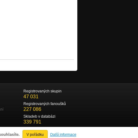
Registrovaných skupin
47 031
Registrovaných fanoušků
227 086
ní
Skladeb v databázi
339 791
souhlasíte.
V pořádku
Další informace