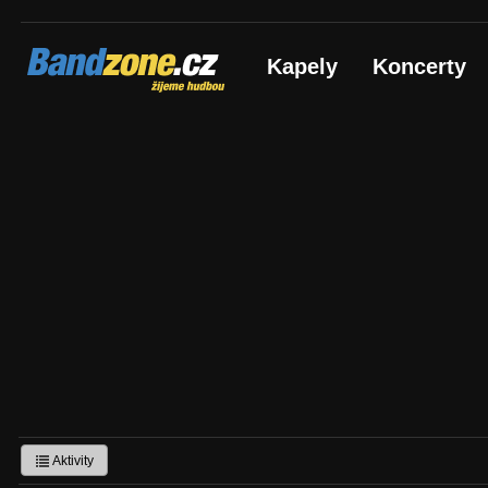
Bandzone.cz
Kapely
Koncerty
žijeme hudbou
Aktivity