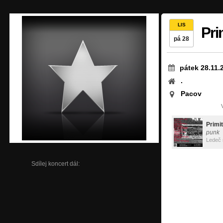
LIS
Pri
pá 28
pátek 28.11.
.
Pacov
Primit
punk
Ledeč
Sdílej koncert dál: