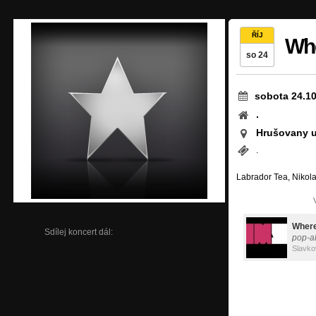
ŘÍJ
Wh
so 24
sobota 24.1
.
Hrušovany u
.
Labrador Tea, Nikol
Where
Sdílej koncert dál:
pop-al
Slavko