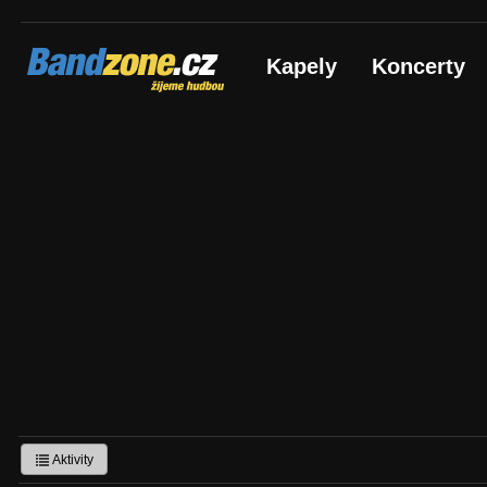
Bandzone.cz
Kapely
Koncerty
žijeme hudbou
Aktivity