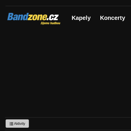
Bandzone.cz
Kapely
Koncerty
žijeme hudbou
Aktivity