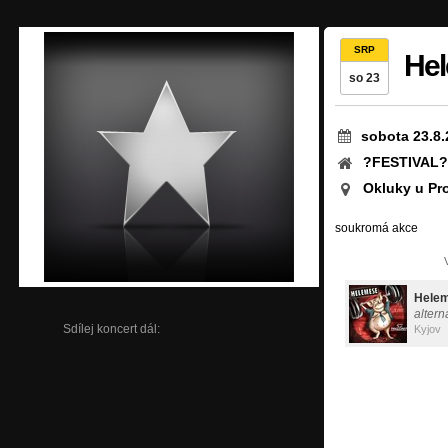
SRP
He
so 23
sobota 23.8.
?FESTIVAL?
Okluky u Pr
soukromá akce
Hele
altern
Sdílej koncert dál:
Kyjov