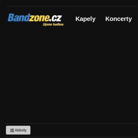
Bandzone.cz
Kapely
Koncerty
žijeme hudbou
Aktivity