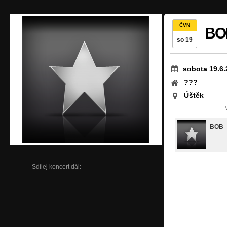
ČVN
BO
so 19
sobota 19.6.
???
Úštěk
BOB
Sdílej koncert dál: