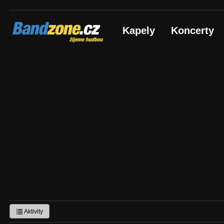
Bandzone.cz
Kapely
Koncerty
žijeme hudbou
Aktivity