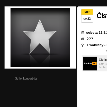
SRP
Čis
so 22
sobota 22.8.
???
Trnobrany - 
Čistí
altern
Teplice
Sdílej koncert dál: