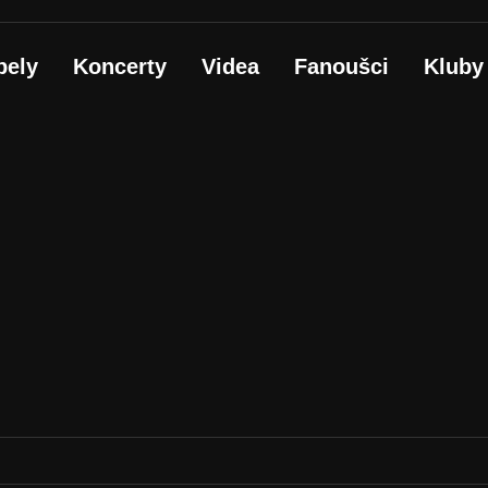
pely
Koncerty
Videa
Fanoušci
Kluby