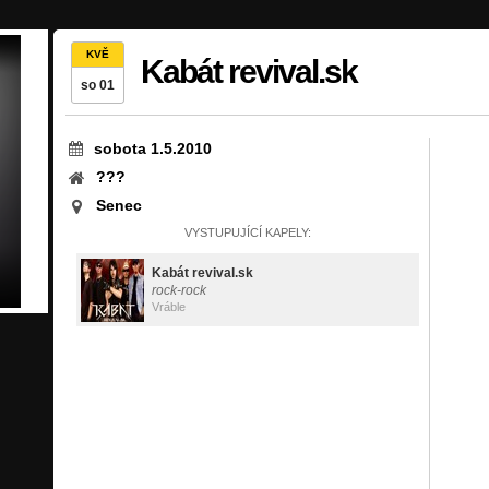
KVĚ
Kabát revival.sk
so 01
sobota 1.5.2010
???
Senec
VYSTUPUJÍCÍ KAPELY:
Kabát revival.sk
rock-rock
Vráble