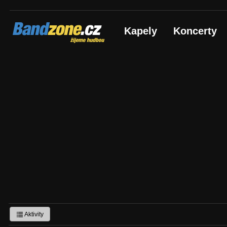
Bandzone.cz
Kapely
Koncerty
žijeme hudbou
Aktivity