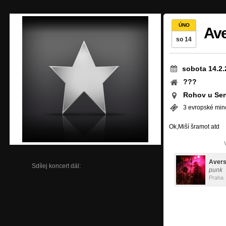
ÚNO
Av
so 14
sobota 14.2.
???
Rohov u Sen
3 evropské min
Ok,Miší šramot atd
Aver
Sdílej koncert dál:
punk
Praha