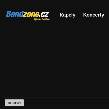
Bandzone.cz
Kapely
Koncerty
žijeme hudbou
Aktivity