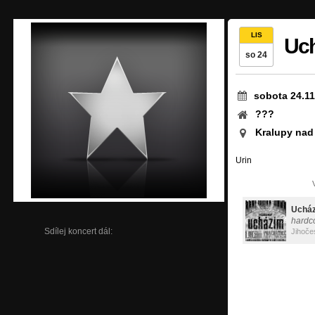
LIS
Uc
so 24
sobota 24.11
???
Kralupy nad
Urin
Uchá
hardc
Sdílej koncert dál:
Jihoče