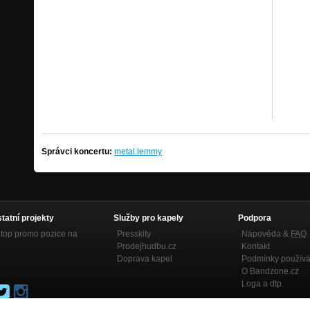
Správci koncertu:
metal.lemmy
statní projekty
Služby pro kapely
Podpora
top promo pozice na
Presskity
Nápověda &
FAQ
Prodejhudbu.cz
Kontakt
Doprava kapel
Podmínky používá
O Bandzone.cz
Loga a dtp.