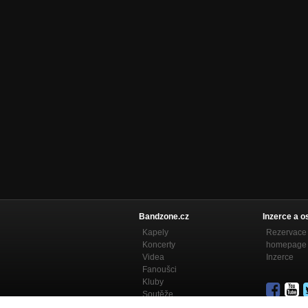
Bandzone.cz
Inzerce a o
Kapely
Rezervace 
Koncerty
homepage
Videa
Inzerce
Fanoušci
Kluby
Soutěže
Bandzone.cz blog