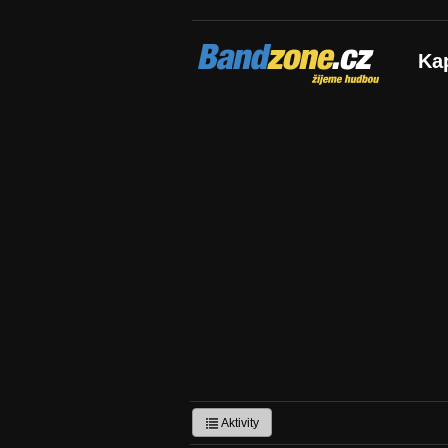
Bandzone.cz
Ka
žijeme hudbou
Aktivity