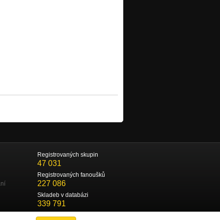
Registrovaných skupin
47 031
Registrovaných fanoušků
227 086
ní
Skladeb v databázi
339 791