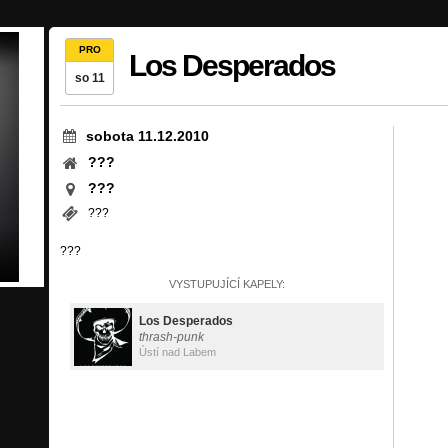
PRO
Los Desperados
so 11
sobota 11.12.2010
???
???
???
???
VYSTUPUJÍCÍ KAPELY:
Los Desperados
thrash-punk
Ústí nad Labem