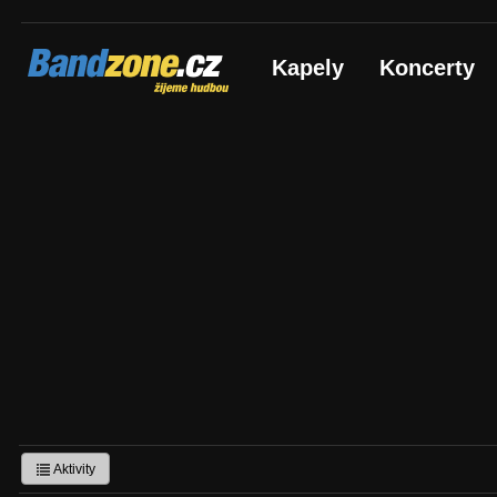
Bandzone.cz
Kapely
Koncerty
žijeme hudbou
Aktivity