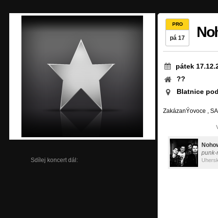
PRO
No
pá 17
pátek 17.12.
??
Blatnice po
ZakázanÝovoce , S
Noho
punk-
Sdílej koncert dál:
Uhersk