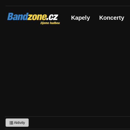
Bandzone.cz
Kapely
Koncerty
žijeme hudbou
Aktivity