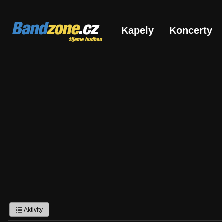
Bandzone.cz
Kapely
Koncerty
žijeme hudbou
Aktivity