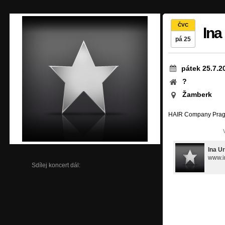
ČVC
Ina
pá 25
pátek 25.7.2
?
Žamberk
HAIR Company Pra
Ina U
www.i
Sdílej koncert dál: