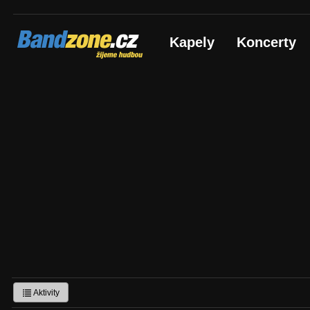
Bandzone.cz
Kapely
Koncerty
žijeme hudbou
Aktivity