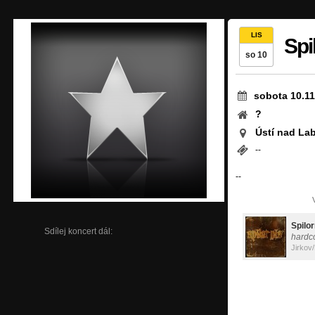
LIS
Spi
so 10
sobota 10.11
?
Ústí nad La
--
--
Spilor
Sdílej koncert dál:
hardc
Jirkov