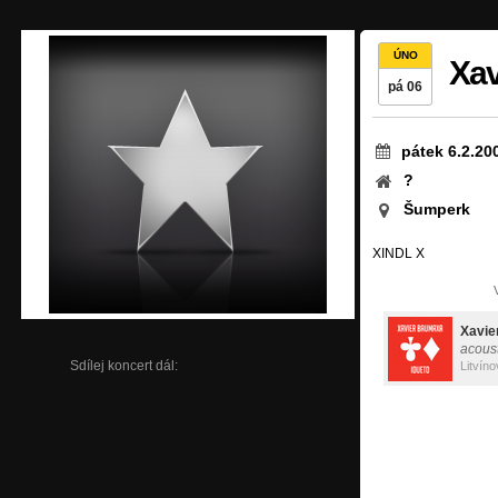
ÚNO
Xa
pá 06
pátek 6.2.20
?
Šumperk
XINDL X
Xavie
acoust
Sdílej koncert dál:
Litvíno