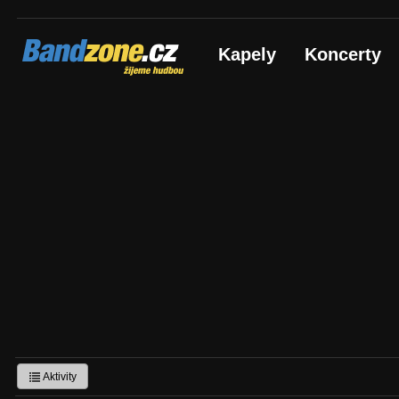
Bandzone.cz
Kapely
Koncerty
žijeme hudbou
Aktivity