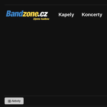
Bandzone.cz
Kapely
Koncerty
žijeme hudbou
Aktivity