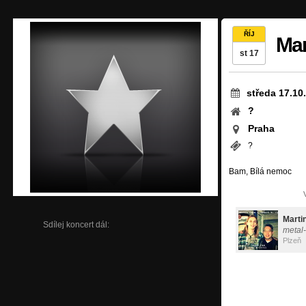
ŘÍJ
Mar
st 17
středa 17.10
?
Praha
?
Bam, Bílá nemoc
Marti
Sdílej koncert dál:
metal
Plzeň