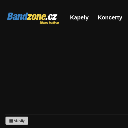
Bandzone.cz
Kapely
Koncerty
žijeme hudbou
Aktivity