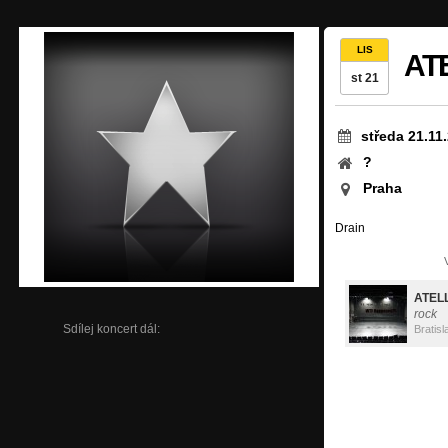
LIS
AT
st 21
středa 21.11
?
Praha
Drain
ATEL
rock
Sdílej koncert dál:
Bratisl