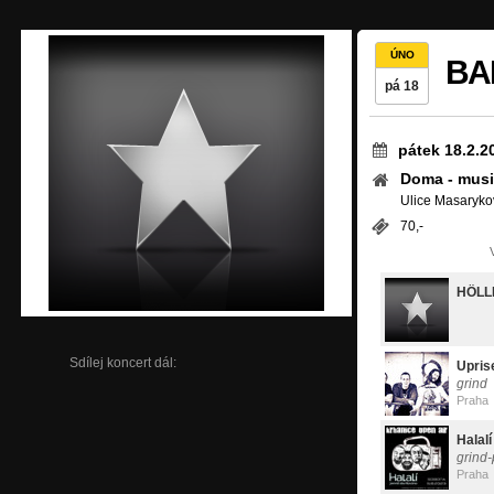
ÚNO
BAL
pá 18
pátek 18.2.2
Doma - musi
Ulice Masarykova 312
70,-
HÖLL
Sdílej koncert dál:
Upris
grind
Praha
Halalí
grind
Praha