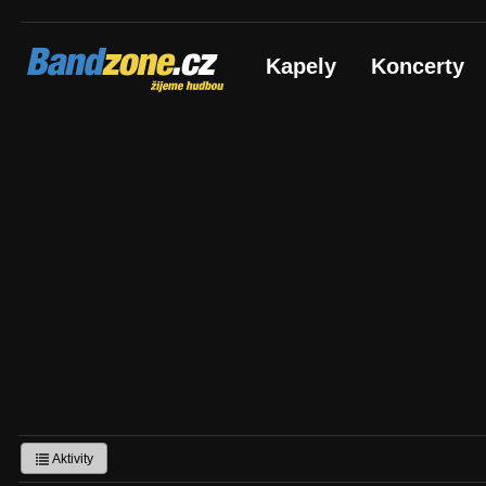
Bandzone.cz
Kapely
Koncerty
žijeme hudbou
Aktivity