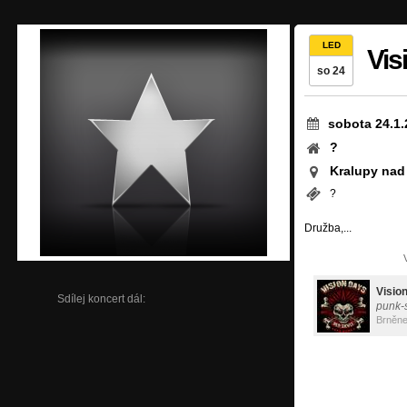
LED
Vis
so 24
sobota 24.1.
?
Kralupy nad
?
Družba,...
Visio
Sdílej koncert dál:
punk-
Brněn