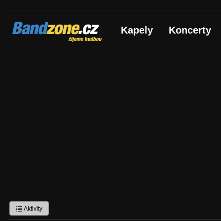
Bandzone.cz
Kapely
Koncerty
žijeme hudbou
Aktivity