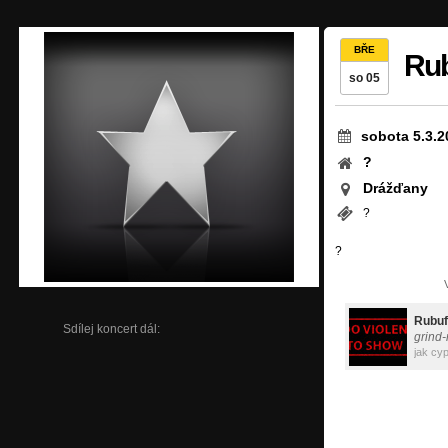
BŘE
Ru
so 05
sobota 5.3.2
?
Drážďany
?
?
Rubuf
Sdílej koncert dál:
grind-
jak cyp