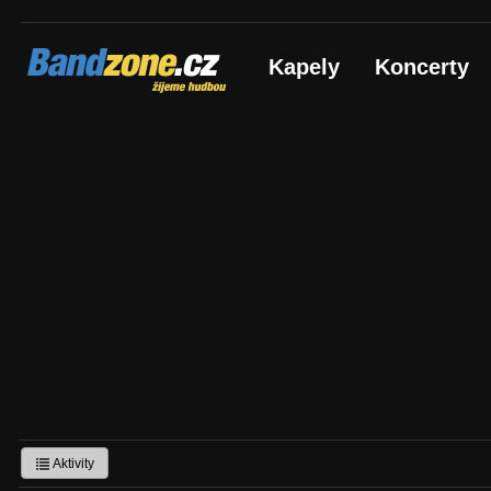
Bandzone.cz
Kapely
Koncerty
žijeme hudbou
Aktivity