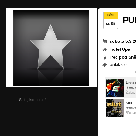
BŘE
PU
so 05
sobota 5.3.2
hotel Úpa
Pec pod Sně
asitak kilo
Unite
dance
Žižkov
Sdílej koncert dál:
Slut
hardc
Břecla