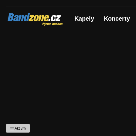
Bandzone.cz
Kapely
Koncerty
žijeme hudbou
Aktivity