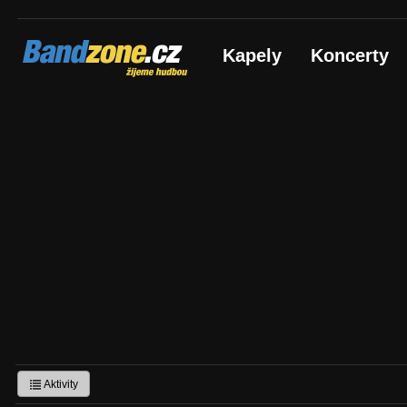
Bandzone.cz
Kapely
Koncerty
žijeme hudbou
Aktivity