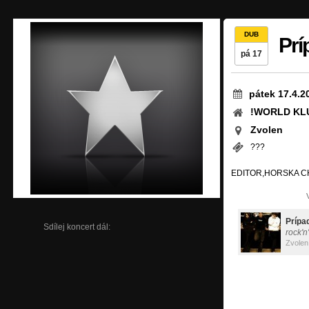
DUB
Prí
pá 17
pátek 17.4.2
!WORLD KL
Zvolen
???
EDITOR,HORSKA CH
Prípa
Sdílej koncert dál:
rock'n
Zvolen