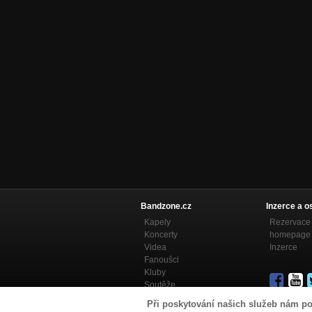
Bandzone.cz
Inzerce a o
Kapely
Rezervace 
Koncerty
homepage
Videa
Inzerce
Fanoušci
Kluby
Soutěže
Bandzone.cz blog
Při poskytování našich služeb nám po