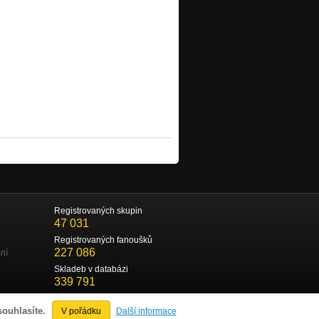
Registrovaných skupin
47 031
Registrovaných fanoušků
227 086
ní
Skladeb v databázi
339 791
souhlasíte.
V pořádku
Další informace