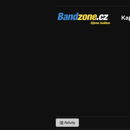
Bandzone.cz
Ka
žijeme hudbou
Aktivity