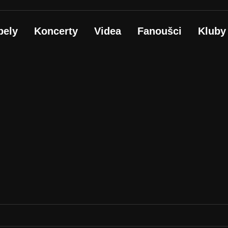
pely
Koncerty
Videa
Fanoušci
Kluby