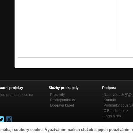
statní projekty
Služby pro kapely
Podpora
top promo pozice na
Presskity
Nápověda &
FAQ
Prodejhudbu.cz
Kontakt
Doprava kapel
Podmínky používá
O Bandzone.cz
Loga a dtp.
máhají soubory cookie. Využíváním našich služeb s jejich používáním 