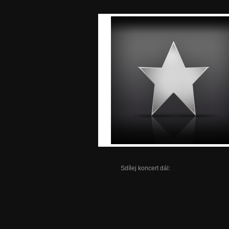
Sdílej koncert dál: