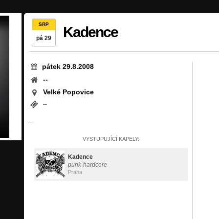
SRP
Kadence
pá 29
pátek 29.8.2008
--
Velké Popovice
--
--
VYSTUPUJÍCÍ KAPELY:
Kadence
punk-hardcore
Praha