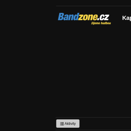
Bandzone.cz
Ka
žijeme hudbou
Aktivity