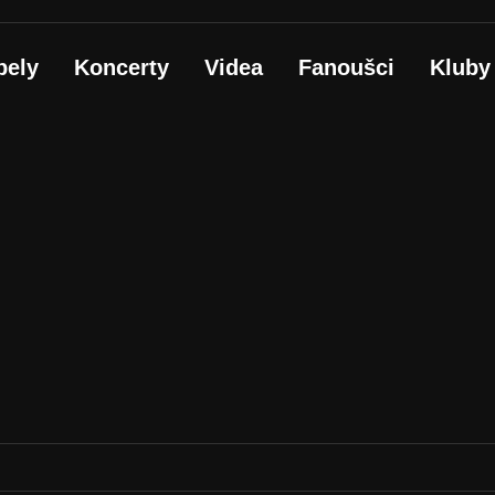
pely
Koncerty
Videa
Fanoušci
Kluby