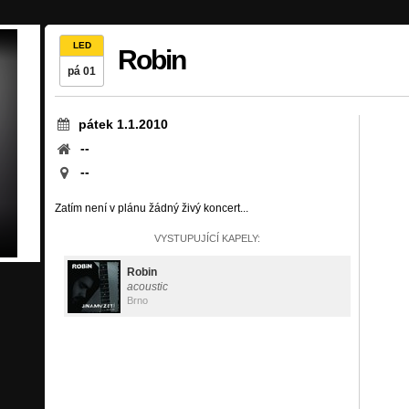
LED
Robin
pá 01
pátek 1.1.2010
--
--
Zatím není v plánu žádný živý koncert...
VYSTUPUJÍCÍ KAPELY:
Robin
acoustic
Brno