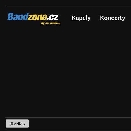
Bandzone.cz
Kapely
Koncerty
žijeme hudbou
Aktivity