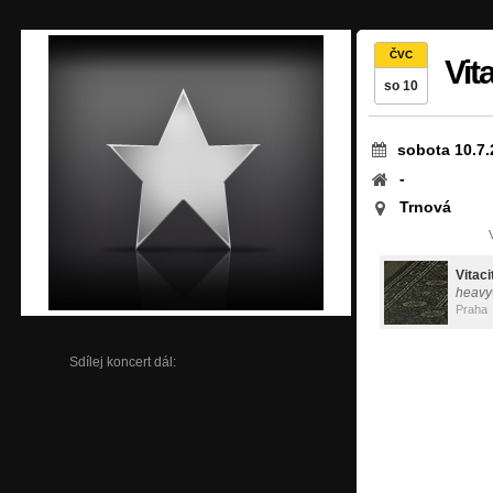
ČVC
Vita
so 10
sobota 10.7.
-
Trnová
Vitaci
heavy
Praha
Sdílej koncert dál: