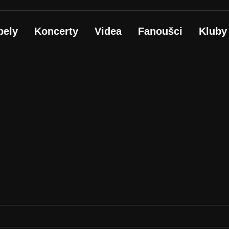
pely
Koncerty
Videa
Fanoušci
Kluby