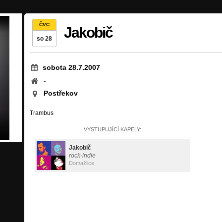
ČVC
Jakobič
so 28
sobota 28.7.2007
-
Postřekov
Trambus
VYSTUPUJÍCÍ KAPELY:
Jakobič
rock-indie
Domažlice