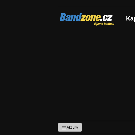
Bandzone.cz
Ka
žijeme hudbou
Aktivity