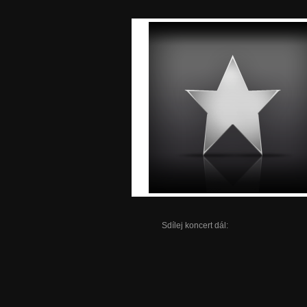
Sdílej koncert dál: