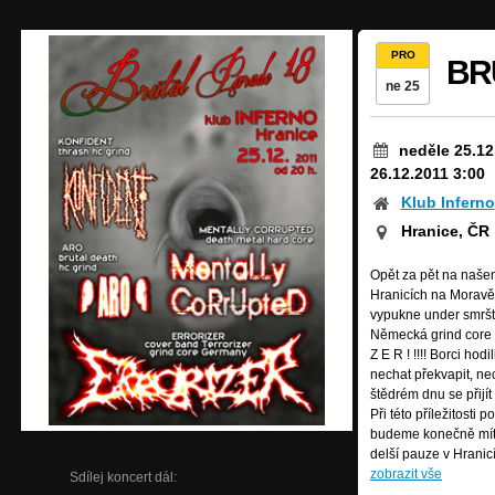
PRO
BR
ne 25
neděle 25.12
26.12.2011 3:00
Klub Inferno
Hranice, ČR
Opět za pět na naše
Hranicích na Moravě
vypukne under smršť 
Německá grind core c
Z E R ! !!!! Borci ho
nechat překvapit, nec
štědrém dnu se přijít
Při této příležitost
budeme konečně mít t
delší pauze v Hranic
zobrazit vše
Sdílej koncert dál: