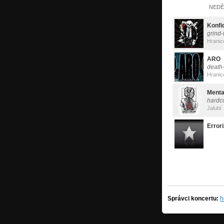
NEDĚL
Konfi
grind-
Hranic
ARO
death
Hranic
Menta
hardc
Jalubí
Errori
Správci koncertu:
h