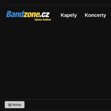
Bandzone.cz
Kapely
Koncerty
žijeme hudbou
Aktivity