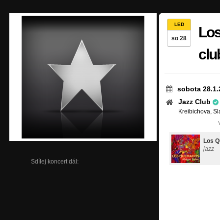
LED
Los
so 28
clu
sobota 28.1.
Jazz Club
Kreibichova, Sl
Los 
jazz
Sdílej koncert dál: