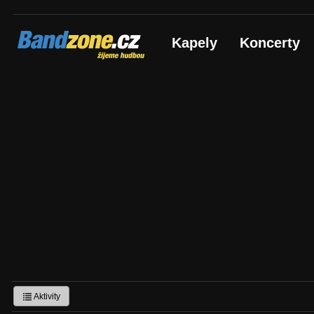
Bandzone.cz
Kapely
Koncerty
žijeme hudbou
Aktivity