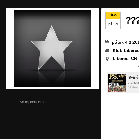
ÚNO
??
pá 04
pátek 4.2.20
Klub Libere
Liberec, ČR
Svině
hardc
Vodňa
Sdílej koncert dál: