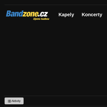
Bandzone.cz
Kapely
Koncerty
žijeme hudbou
Aktivity