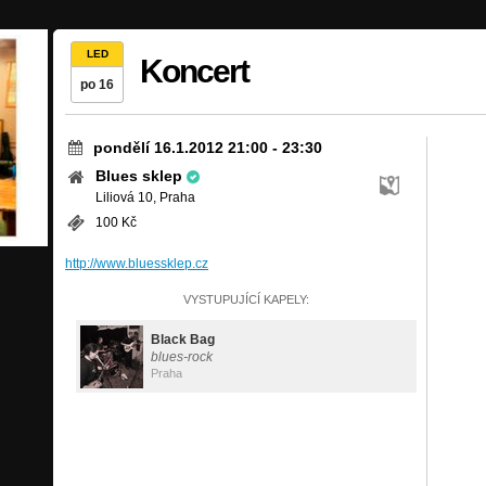
LED
Koncert
po 16
pondělí 16.1.2012 21:00
-
23:30
Blues sklep
Liliová 10, Praha
100 Kč
http://www.bluessklep.cz
VYSTUPUJÍCÍ KAPELY:
Black Bag
blues-rock
Praha