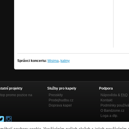
,
Správci koncertu:
Misima
katmy
statní projekty
Služby pro kapely
Podpora
top promo pozice na
Presskity
Nápověda &
FAQ
Prodejhudbu.cz
Kontakt
Doprava kapel
Podmínky používá
O Bandzone.cz
Loga a dtp.
máhají soubory cookie. Využíváním našich služeb s jejich používáním 