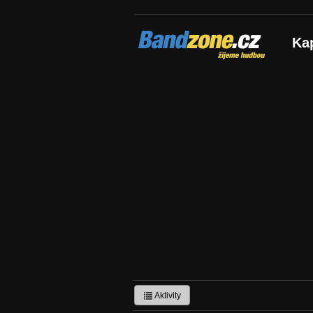
Bandzone.cz
Ka
žijeme hudbou
Aktivity