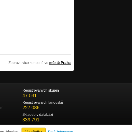
Zobrazit více koncertů ve
městě Praha
Registrovaných skupin
47 031
Registrovaných fanoušků
227 086
ní
Skladeb v databázi
339 791
souhlasíte.
V pořádku
Další informace