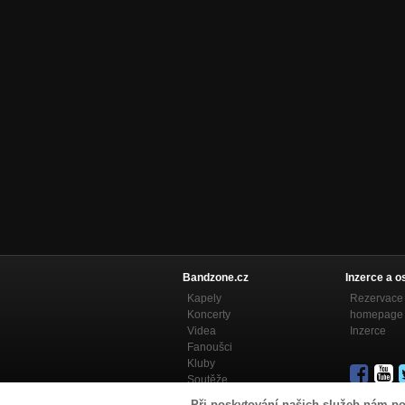
Bandzone.cz
Inzerce a o
Kapely
Rezervace 
Koncerty
homepage
Videa
Inzerce
Fanoušci
Kluby
Soutěže
Bandzone.cz blog
Při poskytování našich služeb nám po