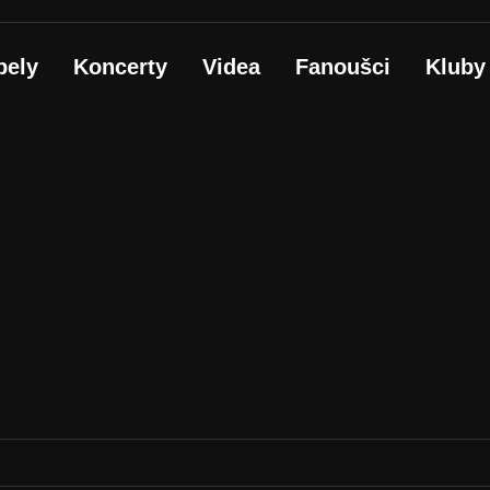
pely
Koncerty
Videa
Fanoušci
Kluby