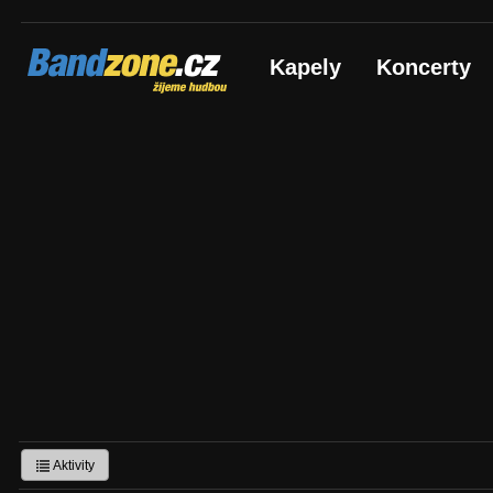
Bandzone.cz
Kapely
Koncerty
žijeme hudbou
Aktivity