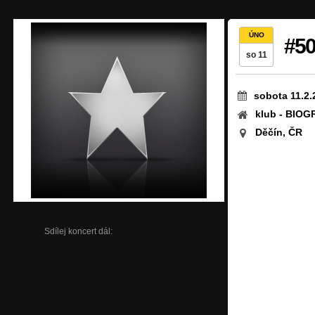
ÚNO
#5
so 11
sobota 11.2.
klub - BIO
Děčín, ČR
Sdílej koncert dál: