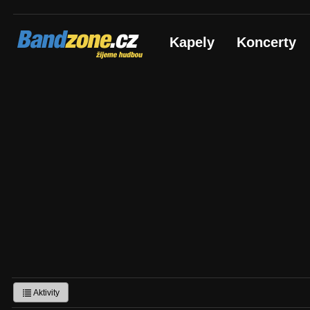
Bandzone.cz
Kapely
Koncerty
žijeme hudbou
Aktivity