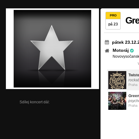
PRO
Gre
pá 23
pátek 23.12.
Motoráj
Novovysočansk
Twist
rockab
Praha
Green
psycho
Sdílej koncert dál:
Praha