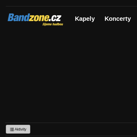
Bandzone.cz
Kapely
Koncerty
žijeme hudbou
Aktivity