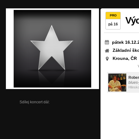
PRO
Výc
pá 16
pátek 16.12.
Základní šk
Krouna, ČR
Rober
blues-
Hlinsk
Sdílej koncert dál: