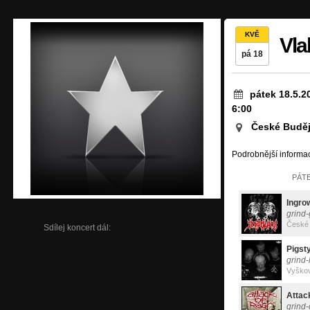
KVĚ
Vla
pá 18
pátek 18.5.2
6:00
České Buděj
Podrobnější informac
PÁTE
Ingro
grind-
České 
Sdílej koncert dál:
Pigst
grind
Vyško
Attac
grind-