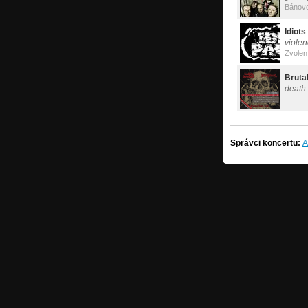
Bánov
Idiot
viole
Zvolen
Bruta
death
Správci koncertu:
A