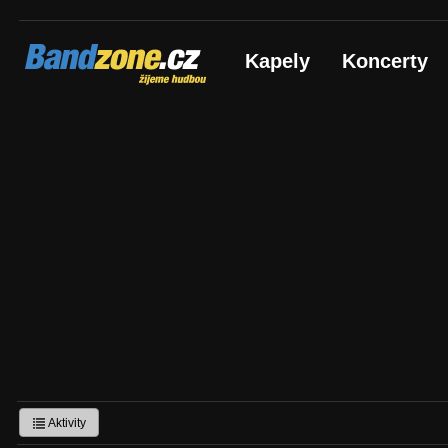
Bandzone.cz
Kapely
Koncerty
žijeme hudbou
Aktivity