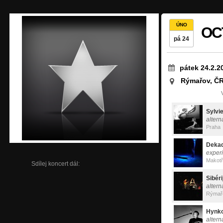
ÚNO
OCT
pá 24
pátek 24.2.2
Rýmařov, Č
Sylvi
altern
Praha
Dekad
exper
Makot
Sdílej koncert dál:
Sibéri
altern
Rýmař
Hynk
altern