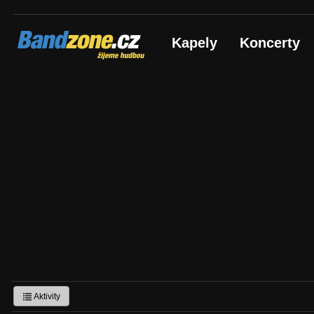
Bandzone.cz
Kapely
Koncerty
žijeme hudbou
Aktivity