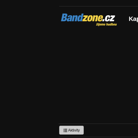
Bandzone.cz
Ka
žijeme hudbou
Aktivity