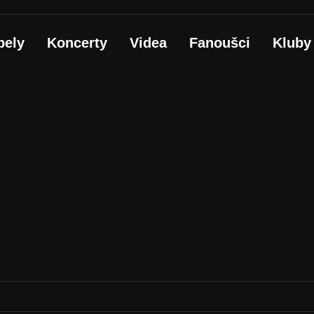
pely
Koncerty
Videa
Fanoušci
Kluby