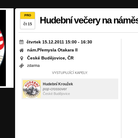
PRO
Hudební večery na náměst
čt 15
čtvrtek 15.12.2011 15:00
-
16:30
nám.Přemysla Otakara ll
České Budějovice, ČR
zdarma
VYSTUPUJÍCÍ KAPELY:
Hudební Kroužek
pop-crossover
České Budějovice