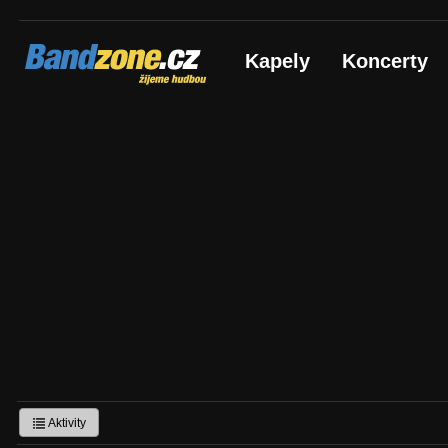
Bandzone.cz
Kapely
Koncerty
žijeme hudbou
Aktivity