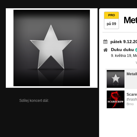
PRO
Met
pá 09
pátek 9.12.2
Duku duku
9. května 19, 
Metall
Scar
thras
Sdílej koncert dál:
Brno