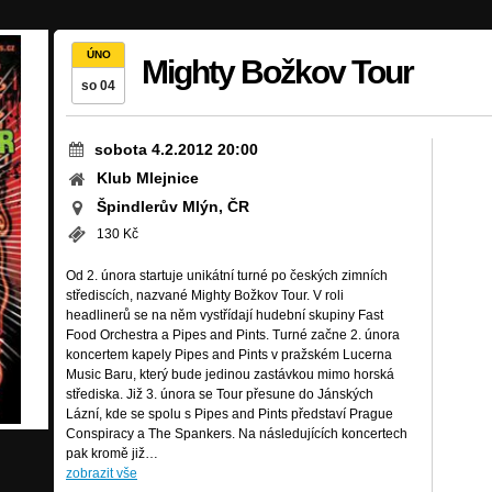
ÚNO
Mighty Božkov Tour
so 04
sobota 4.2.2012 20:00
Klub Mlejnice
Špindlerův Mlýn, ČR
130 Kč
Od 2. února startuje unikátní turné po českých zimních
střediscích, nazvané Mighty Božkov Tour. V roli
headlinerů se na něm vystřídají hudební skupiny Fast
Food Orchestra a Pipes and Pints. Turné začne 2. února
koncertem kapely Pipes and Pints v pražském Lucerna
Music Baru, který bude jedinou zastávkou mimo horská
střediska. Již 3. února se Tour přesune do Jánských
Lázní, kde se spolu s Pipes and Pints představí Prague
Conspiracy a The Spankers. Na následujících koncertech
pak kromě již…
zobrazit vše