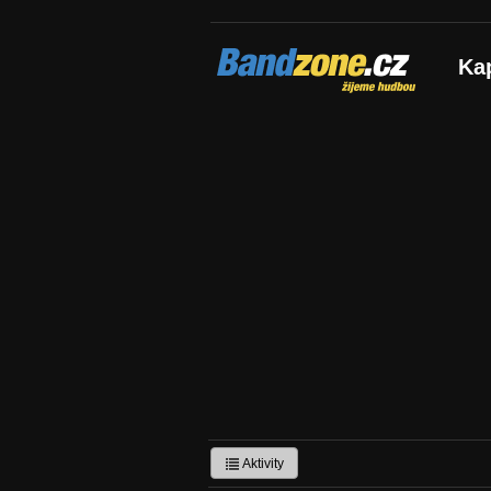
Bandzone.cz
Ka
žijeme hudbou
Aktivity