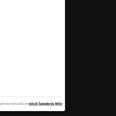
zit více koncertů ve
městě Špindlerův Mlýn