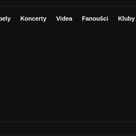
pely
Koncerty
Videa
Fanoušci
Kluby