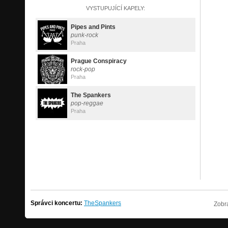
VYSTUPUJÍCÍ KAPELY:
Pipes and Pints
punk-rock
Praha
Prague Conspiracy
rock-pop
Praha
The Spankers
pop-reggae
Praha
Správci koncertu:
TheSpankers
Zobra