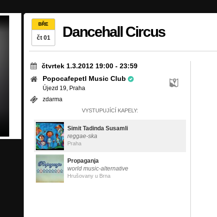
BŘE
Dancehall Circus
čt 01
čtvrtek 1.3.2012 19:00
-
23:59
Popocafepetl Music Club
Újezd 19, Praha
zdarma
VYSTUPUJÍCÍ KAPELY:
Simit Tadinda Susamli
reggae-ska
Praha
Propaganja
world music-alternative
Hrušovany u Brna