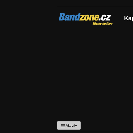
Bandzone.cz
Ka
žijeme hudbou
Aktivity