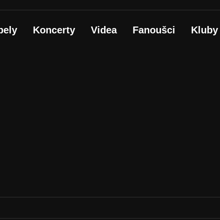
pely
Koncerty
Videa
Fanoušci
Kluby