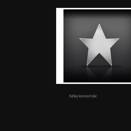
Sdílej koncert dál: