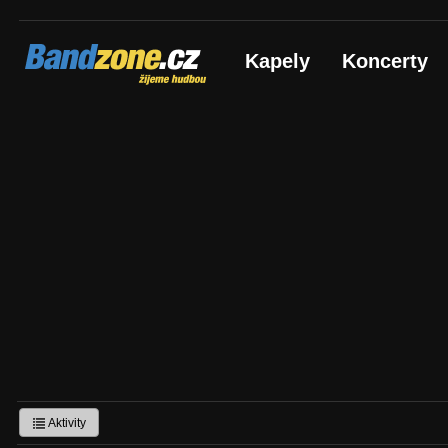
Bandzone.cz
Kapely
Koncerty
žijeme hudbou
Aktivity