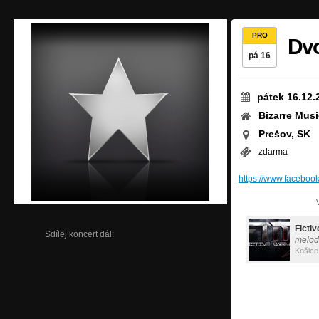
PRO
Dvo
pá 16
pátek 16.12.
Bizarre Mus
Prešov, SK
zdarma
https://www.facebo
Ficti
Sdílej koncert dál:
melod
Košice