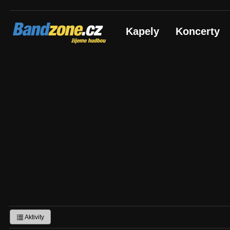
Bandzone.cz
Kapely
Koncerty
žijeme hudbou
Aktivity