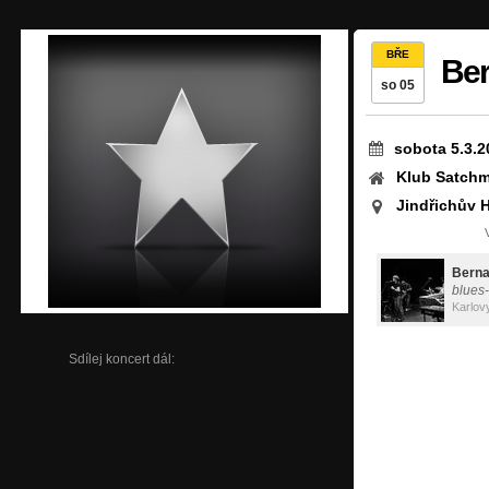
BŘE
Ber
so 05
sobota 5.3.2
Klub Satchm
Jindřichův 
Berna
blues
Karlov
Sdílej koncert dál: