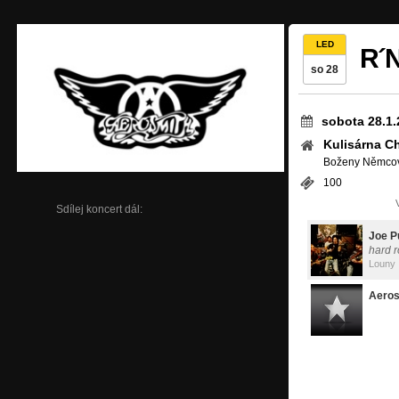
LED
R´N
so 28
sobota 28.1.
Kulisárna 
Boženy Němco
100
Sdílej koncert dál:
Joe P
hard r
Louny
Aeros