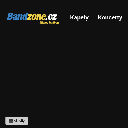
Bandzone.cz
Kapely
Koncerty
žijeme hudbou
Aktivity