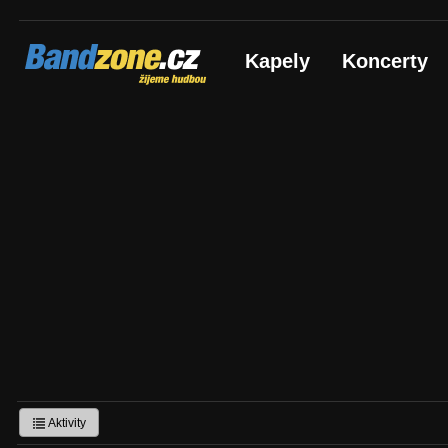
Bandzone.cz
Kapely
Koncerty
žijeme hudbou
Aktivity