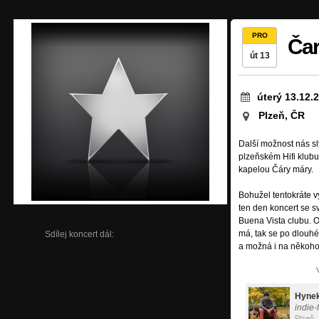
PRO
Čar
út 13
úterý 13.12.
Plzeň, ČR
Další možnost nás sl
plzeňském Hifi klubu
kapelou Čáry máry.
Bohužel tentokráte 
ten den koncert se 
Buena Vista clubu. 
má, tak se po dlouh
Sdílej koncert dál:
a možná i na někoho 
Hynek
indie-
Plzeň