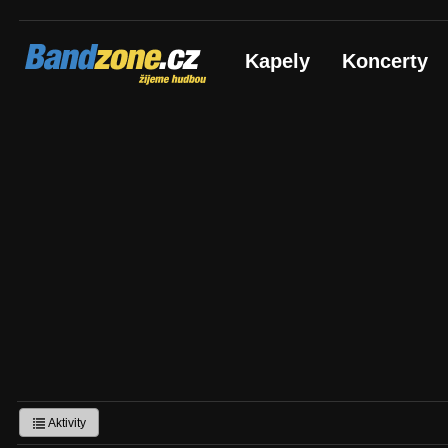
Bandzone.cz
Kapely
Koncerty
žijeme hudbou
Aktivity