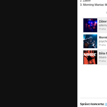
2. Zábor
3. Morning Maniac M
Zábor
altern
Praha
Morni
psych
Praha
Bête 
blues
Praha
Správci koncertu:
A