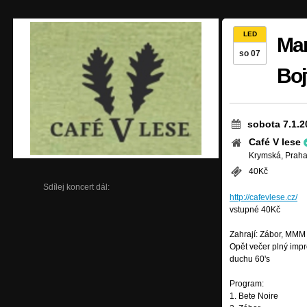
LED
Man
so 07
Boj
sobota 7.1.2
Café V lese
Krymská, Praha
40Kč
Sdílej koncert dál:
http://cafevlese.cz/
vstupné 40Kč
Zahrají: Zábor, MMM
Opět večer plný impr
duchu 60's
Program:
1. Bete Noire